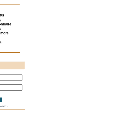
eys
y
onnaire
y
 more
s
.
sword?