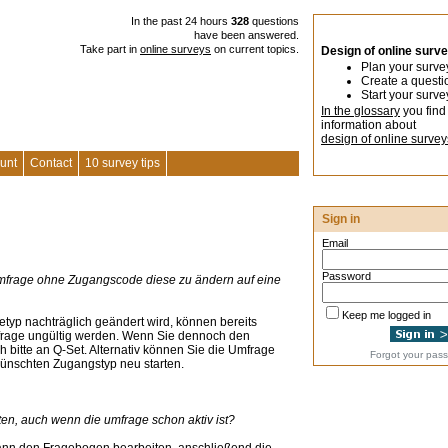
In the past 24 hours
328
questions
have been answered.
Take part in
online surveys
on current topics.
Design of online surv
Plan your surve
Create a questi
Start your surve
In the glossary
you find
information about
design of online survey
unt
Contact
10 survey tips
Sign in
Email
Password
n Umfrage ohne Zugangscode diese zu ändern auf eine
Keep me logged in
typ nachträglich geändert wird, können bereits
mfrage ungültig werden. Wenn Sie dennoch den
bitte an Q-Set. Alternativ können Sie die Umfrage
Forgot your pas
ünschten Zugangstyp neu starten.
en, auch wenn die umfrage schon aktiv ist?
ann den Fragebogen bearbeiten, anschließend die