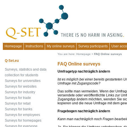
Homepage
Instructions
My online surveys
Survey participants
User acco
You are here:
Homepage
>
FAQ Online surveys
Q-Set.eu
FAQ Online surveys
Surveys, statistics and data
Umfragetyp nachträglich ändern
collection for students
Ist es möglich bei einer bereits gestartete
Surveys for universities
Umfrage mit Zugangscode?
Surveys for websites
Das sollte man vermeiden. Wenn der Umfrage
Surveys for industry
versendete oder veröffentlichte Links zur U
Surveys for trade
Zugangstyp ändern möchten, wenden Sie sich 
kopieren und die neue Umfrage mit dem gew
Surveys for retail
Surveys for banks
Fragebogen nachträglich ändern
Surveys for employees
Kann man nachträglich noch Fragen bearbeit
Surveys for homepages
Surveys for everyone
Ja, Sie können die Umfrage unterbrechen, d