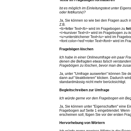
Ist es möglich im Einleitungstext unter Eigen
oder fett/kursiv)?
Ja, Sie können so wie bei den Fragen auch in
Z.B.
<b>fetter Text</b> wird im Fragebogen zu
fet
<i>kursiver Text</i> wird im Fragebogen zu
k
<u>unterstrichener Text</u> wird im Frageb
<font color='red'>roter Text</font> wird im 
Fragebögen löschen
Ich habe in einer Onlineumfrage ein paar Fra
denen die Befragten etwas falsch verstanden 
Fragebögen zu löschen, bevor man die zusa
Ja, unter "Umfrage auswerten" können Sie d
dann auf "deaktivieren" klicken. Dadurch wir
standardmässig nicht mehr berücksichtigt.
Begleitschreiben zur Umfrage
Ich würde gerne vor den Fragebogen ein Beg
Ja, Sie können unter "Eigenschaften" eine Ei
Fragebogen auf Seite 1 eingeblendet. Wenn d
erscheinen soll, fügen Sie vor der ersten Fr
Hervorhebung von Wörtern
Ich würde gerne gewisse Wörter in der Frages