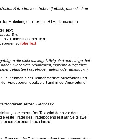
schaften Sätze hervorzuheben (farblich, unterstrichen
 der Einleitung den Text mit HTML formatieren.
ter Text
ursiver Text
ogen zu
unterstrichener Text
Fragebogen zu
roter Text
gebögen die nicht aussagekräftig sind und einige, bei
haben Gibt es die Möglichkeit, einzelne ausgefüllte
mmengefassten Fragebögen aufruft oder ausdruckt ?
en Teilnehmer in der Teilnehmerliste auswählen und
d der Fragebogen deaktiviert und in der Auswertung
leitschreiben setzen. Geht das?
nleitung speichern. Der Text wird dann vor dem
ie erste Frage des Fragebogens erst auf Seite zwei
age einen Seitenumbruch hinzu.
tellung oder im Text hervorheben bzw. unterstreichen.