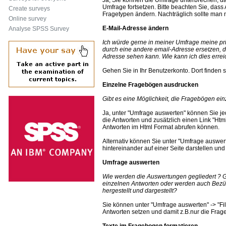
Umfrage fortsetzen. Bitte beachten Sie, das
Create surveys
Fragetypen ändern. Nachträglich sollte man 
Online survey
E-Mail-Adresse ändern
Analyse SPSS Survey
Ich würde gerne in meiner Umfrage meine pri
durch eine andere email-Adresse ersetzen, da
Adresse sehen kann. Wie kann ich dies erre
Gehen Sie in Ihr Benutzerkonto. Dort finden 
Einzelne Fragebögen ausdrucken
Gibt es eine Möglichkeit, die Fragebögen ei
Ja, unter "Umfrage auswerten" können Sie j
die Antworten und zusätzlich einen Link "Ht
Antworten im Html Format abrufen können.
Alternativ können Sie unter "Umfrage auswer
hintereinander auf einer Seite darstellen un
Umfrage auswerten
Wie werden die Auswertungen gegliedert ? G
einzelnen Antworten oder werden auch Bez
hergestellt und dargestellt?
Sie können unter "Umfrage auswerten" -> "Fil
Antworten setzen und damit z.B.nur die Frag
Texte im Fragebogen formatieren