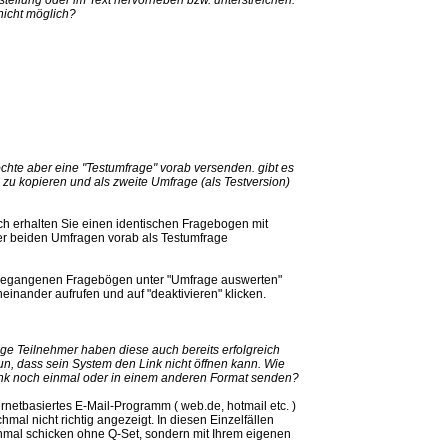
 nicht möglich?
chte aber eine "Testumfrage" vorab versenden. gibt es
e zu kopieren und als zweite Umfrage (als Testversion)
ch erhalten Sie einen identischen Fragebogen mit
der beiden Umfragen vorab als Testumfrage
ingegangenen Fragebögen unter "Umfrage auswerten"
inander aufrufen und auf "deaktivieren" klicken.
ige Teilnehmer haben diese auch bereits erfolgreich
nun, dass sein System den Link nicht öffnen kann. Wie
ink noch einmal oder in einem anderen Format senden?
rnetbasiertes E-Mail-Programm ( web.de, hotmail etc. )
al nicht richtig angezeigt. In diesen Einzelfällen
inmal schicken ohne Q-Set, sondern mit Ihrem eigenen