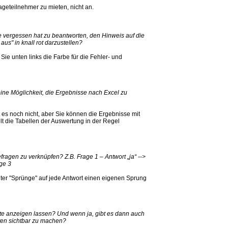
ageteilnehmer zu mieten, nicht an.
e vergessen hat zu beantworten, den Hinweis auf die
 aus" in knall rot darzustellen?
Sie unten links die Farbe für die Fehler- und
ne Möglichkeit, die Ergebnisse nach Excel zu
t es noch nicht, aber Sie können die Ergebnisse mit
lt die Tabellen der Auswertung in der Regel
fragen zu verknüpfen? Z.B. Frage 1 – Antwort „ja“ -->
age 3
ter "Sprünge" auf jede Antwort einen eigenen Sprung
te anzeigen lassen? Und wenn ja, gibt es dann auch
gten sichtbar zu machen?