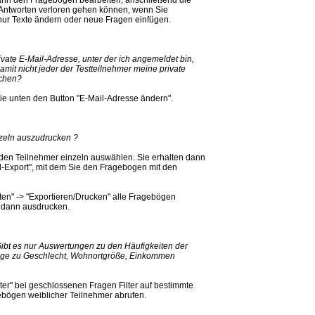
s Antworten verloren gehen können, wenn Sie
nur Texte ändern oder neue Fragen einfügen.
vate E-Mail-Adresse, unter der ich angemeldet bin,
mit nicht jeder der Testteilnehmer meine private
ichen?
sie unten den Button "E-Mail-Adresse ändern".
nzeln auszudrucken ?
eden Teilnehmer einzeln auswählen. Sie erhalten dann
ml-Export", mit dem Sie den Fragebogen mit den
ten" -> "Exportieren/Drucken" alle Fragebögen
d dann ausdrucken.
ibt es nur Auswertungen zu den Häufigkeiten der
üge zu Geschlecht, Wohnortgröße, Einkommen
ter" bei geschlossenen Fragen Filter auf bestimmte
ebögen weiblicher Teilnehmer abrufen.