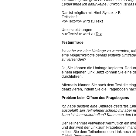
Leider finde ich dafür keine Funktion. Ist das
Das ist möglich mit Html-Syntax, z.B.
Fettschrift:
<b>Text</b> wird zu
Text
Unterstreichungen:
<u>Text</u> wird zu
Text
Testumfrage
Ich habe vor, eine Umfrage zu versenden, mö
eine Möglichkeit die bereits erstellte Umfrag
zu versenden?
Ja, Sie können die Umfrage kopieren. Dadur
einem eigenen Link. Jetzt können Sie eine 
durchführen.
Alternativ können Sie nach dem Test die e
deaktivieren, indem Sie die Fragebögen nache
Problem beim Öffnen des Fragebogens
Ich habe gestern eine Umfrage gestartet. Ein
ausgefüllt. Ein Teilnehmer schrieb mir aber 
kann ich ihm weiterhelfen? Kann man den L
Der Teilnehmer verwendet vermutlich ein inte
und dort wird der Link zum Fragebogen manchm
sollten Sie dem Teilnehmer den Link noch e
E-Mail-Programm.