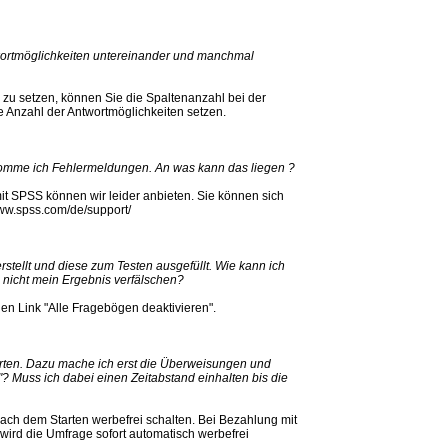
wortmöglichkeiten untereinander und manchmal
zu setzen, können Sie die Spaltenanzahl bei der
e Anzahl der Antwortmöglichkeiten setzen.
omme ich Fehlermeldungen. An was kann das liegen ?
it SPSS können wir leider anbieten. Sie können sich
ww.spss.com/de/support/
rstellt und diese zum Testen ausgefüllt. Wie kann ich
 nicht mein Ergebnis verfälschen?
en Link "Alle Fragebögen deaktivieren".
arten. Dazu mache ich erst die Überweisungen und
 Muss ich dabei einen Zeitabstand einhalten bis die
nach dem Starten werbefrei schalten. Bei Bezahlung mit
ird die Umfrage sofort automatisch werbefrei