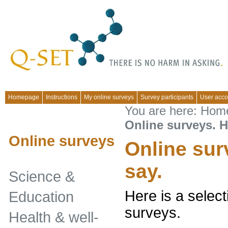
Homepage
Instructions
My online surveys
Survey participants
User acco
You are here:
Hom
Online surveys. H
Online surveys
Online sur
say.
Science &
Here is a select
Education
surveys.
Health & well-