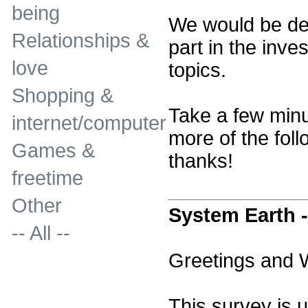
being
We would be del
Relationships &
part in the inves
love
topics.
Shopping &
Take a few minu
internet/computer
more of the fol
Games &
thanks!
freetime
Other
System Earth 
-- All --
Greetings and 
This survey is u