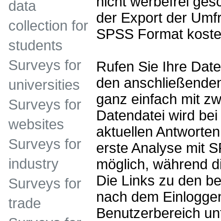
nicht werbefrei gesc
data
der Export der Umf
collection for
SPSS Format kosten
students
Surveys for
Rufen Sie Ihre Date
den anschließende
universities
ganz einfach mit zw
Surveys for
Datendatei wird bei
websites
aktuellen Antworten
Surveys for
erste Analyse mit S
industry
möglich, während di
Die Links zu den be
Surveys for
nach dem Einloggen
trade
Benutzerbereich un