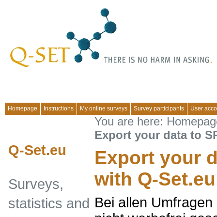
Homepage
Instructions
My online surveys
Survey participants
User acco
You are here:
Homepag
Export your data to S
Q-Set.eu
Export your 
with Q-Set.eu
Surveys,
Bei allen Umfragen 
statistics and