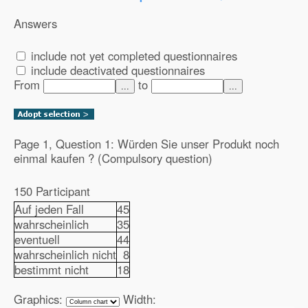
Answers
include not yet completed questionnaires
include deactivated questionnaires
From
to
...
...
Page 1, Question 1: Würden Sie unser Produkt noch
einmal kaufen ? (Compulsory question)
150 Participant
Auf jeden Fall
45
wahrscheinlich
35
eventuell
44
wahrscheinlich nicht
8
bestimmt nicht
18
Graphics:
Width: